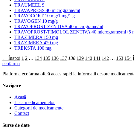
TRAUMEEL S
TRAVAPRESS 40 micrograme/ml
TRAVOCORT 10 mg/1 mg/1 g
TRAVOGEN 10 mg/g
TRAVOPROST ZENTIVA 40 micrograme/ml
TRAVOPROST/TIMOLOL ZENTIVA 40 micrograme/ml+5 m
TRAZIMERA 150 mg
TRAZIMERA 420 mg
TREKSTA 100 mg
← Înapoi
1
2
…
134
135
136
137
138
139
140
141
142
…
153
154
ecofarma
Platforma ecofarma oferă acces rapid la informații despre medicamente
Navigare
Acasă
Lista medicamentelor
Categorii de medicamente
Contact
Surse de date