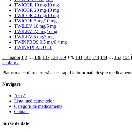
TWICOR 10 mg/10 mg
TWICOR 20 mg/10 mg
TWICOR 40 mg/10 mg
TWICOR 5 mg/10 mg
TWILEV 10 mg/5 mg
TWILEV 2,5 mg/5 mg
TWILEV 5 mg/5 mg
TWINPROS 0,5 mg/0,4 mg
TWINRIX ADULT
← Înapoi
1
2
…
136
137
138
139
140
141
142
143
144
…
153
154
ecofarma
Platforma ecofarma oferă acces rapid la informații despre medicamente
Navigare
Acasă
Lista medicamentelor
Categorii de medicamente
Contact
Surse de date