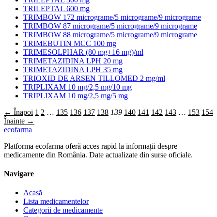
TRILEPTAL 600 mg
TRIMBOW 172 micrograme/5 micrograme/9 micrograme
TRIMBOW 87 micrograme/5 micrograme/9 micrograme
TRIMBOW 88 micrograme/5 micrograme/9 micrograme
TRIMEBUTIN MCC 100 mg
TRIMESOLPHAR (80 mg+16 mg)/ml
TRIMETAZIDINA LPH 20 mg
TRIMETAZIDINA LPH 35 mg
TRIOXID DE ARSEN TILLOMED 2 mg/ml
TRIPLIXAM 10 mg/2,5 mg/10 mg
TRIPLIXAM 10 mg/2,5 mg/5 mg
← Înapoi
1
2
…
135
136
137
138
139
140
141
142
143
…
153
154
Înainte →
ecofarma
Platforma ecofarma oferă acces rapid la informații despre
medicamente din România. Date actualizate din surse oficiale.
Navigare
Acasă
Lista medicamentelor
Categorii de medicamente