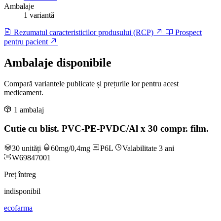
Ambalaje
1 variantă
Rezumatul caracteristicilor produsului (RCP)
Prospect
pentru pacient
Ambalaje disponibile
Compară variantele publicate și prețurile lor pentru acest
medicament.
1 ambalaj
Cutie cu blist. PVC-PE-PVDC/Al x 30 compr. film.
30 unități
60mg/0,4mg
P6L
Valabilitate 3 ani
W69847001
Preț întreg
indisponibil
ecofarma