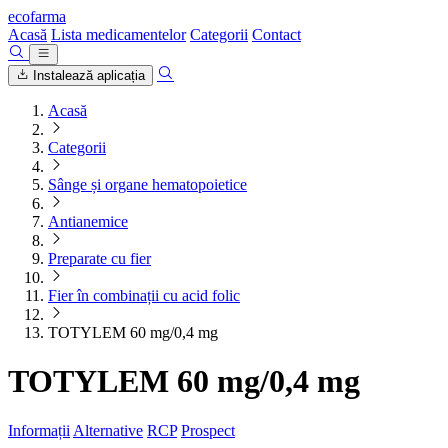
ecofarma
Acasă
Lista medicamentelor
Categorii
Contact
Instalează aplicația
Acasă
Categorii
Sânge și organe hematopoietice
Antianemice
Preparate cu fier
Fier în combinații cu acid folic
TOTYLEM 60 mg/0,4 mg
TOTYLEM 60 mg/0,4 mg
Informații
Alternative
RCP
Prospect