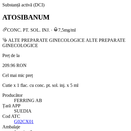
Substanță activă (DCI)
ATOSIBANUM
CONC. PT. SOL. INJ.
·
7,5mg/ml
ALTE PREPARATE GINECOLOGICE ALTE PREPARATE
GINECOLOGICE
Preț de la
209.96 RON
Cel mai mic preț
Cutie x 1 flac. cu conc. pt. sol. inj. x 5 ml
Producător
FERRING AB
Țară APP
SUEDIA
Cod ATC
G02CX01
Ambalaje