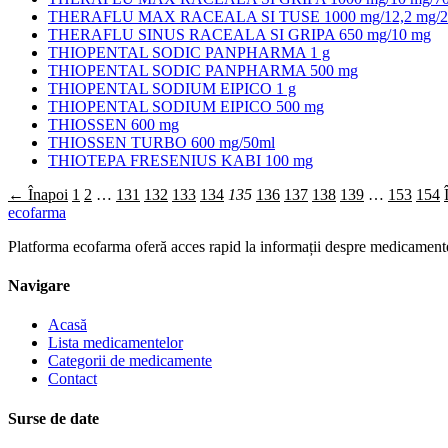
THERAFLU MAX RACEALA SI TUSE 1000 mg/12,2 mg/2
THERAFLU SINUS RACEALA SI GRIPA 650 mg/10 mg
THIOPENTAL SODIC PANPHARMA 1 g
THIOPENTAL SODIC PANPHARMA 500 mg
THIOPENTAL SODIUM EIPICO 1 g
THIOPENTAL SODIUM EIPICO 500 mg
THIOSSEN 600 mg
THIOSSEN TURBO 600 mg/50ml
THIOTEPA FRESENIUS KABI 100 mg
← Înapoi
1
2
…
131
132
133
134
135
136
137
138
139
…
153
154
ecofarma
Platforma ecofarma oferă acces rapid la informații despre medicamente
Navigare
Acasă
Lista medicamentelor
Categorii de medicamente
Contact
Surse de date