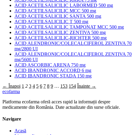
ACID ACETILSALICILIC LABORMED 500 mg
ACID ACETILSALICILIC MCC 500 mg
ACID ACETILSALICILIC SANTA 500 mg
ACID ACETILSALICILIC T 500 mg
ACID ACETILSALICILIC TAMPONAT MCC 500 mg
ACID ACETILSALICILIC ZENTIVA 500 mg
ACID ACETILSALICILIC-RICHTER 500 mg
ACID ALENDRONIC/COLECALCIFEROL ZENTIVA 70
mg/2800 UI
ACID ALENDRONIC/COLECALCIFEROL ZENTIVA 70
mg/5600 UI
ACID ASCORBIC ARENA 750 mg
ACID IBANDRONIC ACCORD 6 mg
ACID IBANDRONIC STADA 150 mg
← Înapoi
1
2
3
4
5
6
7
8
9
…
153
154
Înainte →
ecofarma
Platforma ecofarma oferă acces rapid la informații despre
medicamente din România. Date actualizate din surse oficiale.
Navigare
Acasă