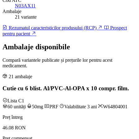
Cod ATC
N03AX11
Ambalaje
21 variante
Rezumatul caracteristicilor produsului (RCP)
Prospect
pentru pacient
Ambalaje disponibile
Compară variantele publicate și prețurile lor pentru acest
medicament.
21 ambalaje
Cutie cu 6 blist. Al/PVC-Al-OPA x 10 compr. film.
Lista C1
60 unități
50mg
PRF
Valabilitate 3 ani
W64804001
Preț întreg
46.08 RON
Preț compensat