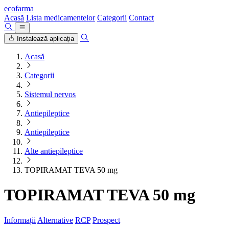
ecofarma
Acasă
Lista medicamentelor
Categorii
Contact
Instalează aplicația
Acasă
Categorii
Sistemul nervos
Antiepileptice
Antiepileptice
Alte antiepileptice
TOPIRAMAT TEVA 50 mg
TOPIRAMAT TEVA 50 mg
Informații
Alternative
RCP
Prospect