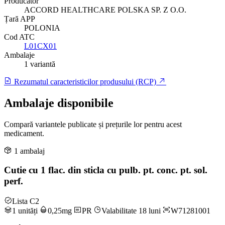
Producător
ACCORD HEALTHCARE POLSKA SP. Z O.O.
Țară APP
POLONIA
Cod ATC
L01CX01
Ambalaje
1 variantă
Rezumatul caracteristicilor produsului (RCP)
Ambalaje disponibile
Compară variantele publicate și prețurile lor pentru acest
medicament.
1 ambalaj
Cutie cu 1 flac. din sticla cu pulb. pt. conc. pt. sol.
perf.
Lista C2
1 unități
0,25mg
PR
Valabilitate 18 luni
W71281001