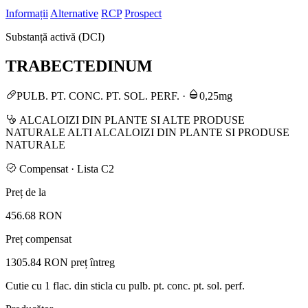
Informații
Alternative
RCP
Prospect
Substanță activă (DCI)
TRABECTEDINUM
PULB. PT. CONC. PT. SOL. PERF.
·
0,25mg
ALCALOIZI DIN PLANTE SI ALTE PRODUSE
NATURALE ALTI ALCALOIZI DIN PLANTE SI PRODUSE
NATURALE
Compensat · Lista C2
Preț de la
456.68 RON
Preț compensat
1305.84 RON
preț întreg
Cutie cu 1 flac. din sticla cu pulb. pt. conc. pt. sol. perf.