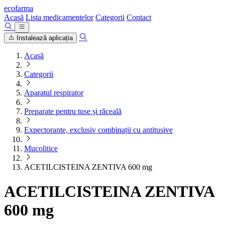
ecofarma
Acasă
Lista medicamentelor
Categorii
Contact
Instalează aplicația
Acasă
Categorii
Aparatul respirator
Preparate pentru tuse și răceală
Expectorante, exclusiv combinații cu antitusive
Mucolitice
ACETILCISTEINA ZENTIVA 600 mg
ACETILCISTEINA ZENTIVA
600 mg