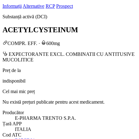
Informații
Alternative
RCP
Prospect
Substanță activă (DCI)
ACETYLCYSTEINUM
COMPR. EFF.
·
600mg
EXPECTORANTE EXCL. COMBINATII CU ANTITUSIVE
MUCOLITICE
Preț de la
indisponibil
Cel mai mic preț
Nu există prețuri publicate pentru acest medicament.
Producător
E-PHARMA TRENTO S.P.A.
Țară APP
ITALIA
Cod ATC