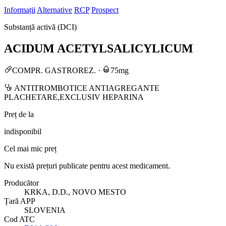
Informații
Alternative
RCP
Prospect
Substanță activă (DCI)
ACIDUM ACETYLSALICYLICUM
COMPR. GASTROREZ.
·
75mg
ANTITROMBOTICE ANTIAGREGANTE
PLACHETARE,EXCLUSIV HEPARINA
Preț de la
indisponibil
Cel mai mic preț
Nu există prețuri publicate pentru acest medicament.
Producător
KRKA, D.D., NOVO MESTO
Țară APP
SLOVENIA
Cod ATC