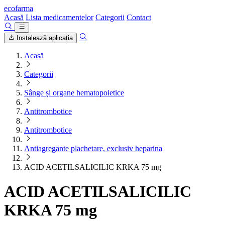
ecofarma
Acasă
Lista medicamentelor
Categorii
Contact
Instalează aplicația
Acasă
Categorii
Sânge și organe hematopoietice
Antitrombotice
Antitrombotice
Antiagregante plachetare, exclusiv heparina
ACID ACETILSALICILIC KRKA 75 mg
ACID ACETILSALICILIC
KRKA 75 mg