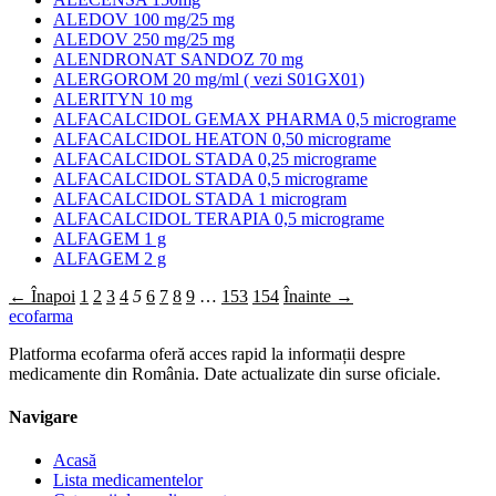
ALEDOV 100 mg/25 mg
ALEDOV 250 mg/25 mg
ALENDRONAT SANDOZ 70 mg
ALERGOROM 20 mg/ml ( vezi S01GX01)
ALERITYN 10 mg
ALFACALCIDOL GEMAX PHARMA 0,5 micrograme
ALFACALCIDOL HEATON 0,50 micrograme
ALFACALCIDOL STADA 0,25 micrograme
ALFACALCIDOL STADA 0,5 micrograme
ALFACALCIDOL STADA 1 microgram
ALFACALCIDOL TERAPIA 0,5 micrograme
ALFAGEM 1 g
ALFAGEM 2 g
← Înapoi
1
2
3
4
5
6
7
8
9
…
153
154
Înainte →
ecofarma
Platforma ecofarma oferă acces rapid la informații despre
medicamente din România. Date actualizate din surse oficiale.
Navigare
Acasă
Lista medicamentelor