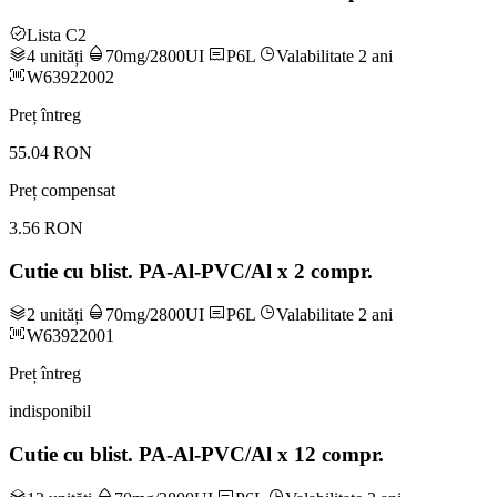
Lista C2
4 unități
70mg/2800UI
P6L
Valabilitate 2 ani
W63922002
Preț întreg
55.04 RON
Preț compensat
3.56 RON
Cutie cu blist. PA-Al-PVC/Al x 2 compr.
2 unități
70mg/2800UI
P6L
Valabilitate 2 ani
W63922001
Preț întreg
indisponibil
Cutie cu blist. PA-Al-PVC/Al x 12 compr.