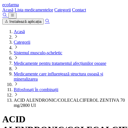
ecofarma
Acasă
Lista medicamentelor
Categorii
Contact
Instalează aplicația
Acasă
Categorii
Sistemul musculo-scheletic
Medicamente pentru tratamentul afecțiunilor osoase
Medicamente care influențează structura osoasă și
mineralizarea
Bifosfonați în combinații
ACID ALENDRONIC/COLECALCIFEROL ZENTIVA 70
mg/2800 UI
ACID