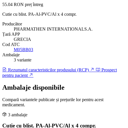
55.04 RON
preț întreg
Cutie cu blist. PA-Al-PVC/Al x 4 compr.
Producător
PHARMATHEN INTERNATIONALS.A.
Țară APP
GRECIA
Cod ATC
M05BB03
Ambalaje
3 variante
Rezumatul caracteristicilor produsului (RCP)
Prospect
pentru pacient
Ambalaje disponibile
Compară variantele publicate și prețurile lor pentru acest
medicament.
3 ambalaje
Cutie cu blist. PA-Al-PVC/Al x 4 compr.