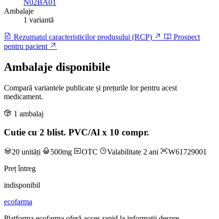
N02BA01
Ambalaje
1 variantă
Rezumatul caracteristicilor produsului (RCP)
Prospect
pentru pacient
Ambalaje disponibile
Compară variantele publicate și prețurile lor pentru acest
medicament.
1 ambalaj
Cutie cu 2 blist. PVC/Al x 10 compr.
20 unități
500mg
OTC
Valabilitate 2 ani
W61729001
Preț întreg
indisponibil
ecofarma
Platforma ecofarma oferă acces rapid la informații despre