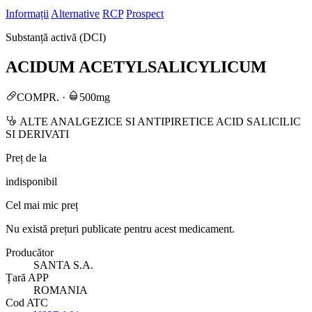
Informații
Alternative
RCP
Prospect
Substanță activă (DCI)
ACIDUM ACETYLSALICYLICUM
COMPR.
·
500mg
ALTE ANALGEZICE SI ANTIPIRETICE ACID SALICILIC
SI DERIVATI
Preț de la
indisponibil
Cel mai mic preț
Nu există prețuri publicate pentru acest medicament.
Producător
SANTA S.A.
Țară APP
ROMANIA
Cod ATC