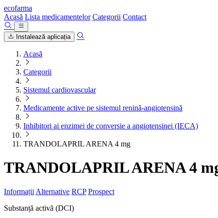
ecofarma
Acasă
Lista medicamentelor
Categorii
Contact
Instalează aplicația
Acasă
Categorii
Sistemul cardiovascular
Medicamente active pe sistemul renină-angiotensină
Inhibitori ai enzimei de conversie a angiotensinei (IECA)
TRANDOLAPRIL ARENA 4 mg
TRANDOLAPRIL ARENA 4 m
Informații
Alternative
RCP
Prospect
Substanță activă (DCI)