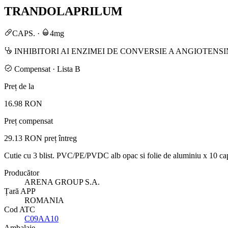
TRANDOLAPRILUM
CAPS.
·
4mg
INHIBITORI AI ENZIMEI DE CONVERSIE A ANGIOTENSI
Compensat · Lista B
Preț de la
16.98 RON
Preț compensat
29.13 RON
preț întreg
Cutie cu 3 blist. PVC/PE/PVDC alb opac si folie de aluminiu x 10 ca
Producător
ARENA GROUP S.A.
Țară APP
ROMANIA
Cod ATC
C09AA10
Ambalaje