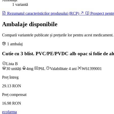
1 variantă
Rezumatul caracteristicilor produsului (RCP)
Prospect pentr
Ambalaje disponibile
Compară variantele publicate și prețurile lor pentru acest medicament.
1 ambalaj
Cutie cu 3 blist. PVC/PE/PVDC alb opac si folie de al
Lista B
30 unități
4mg
P6L
Valabilitate 4 ani
W61399001
Preț întreg
29.13 RON
Preț compensat
16.98 RON
ecofarma