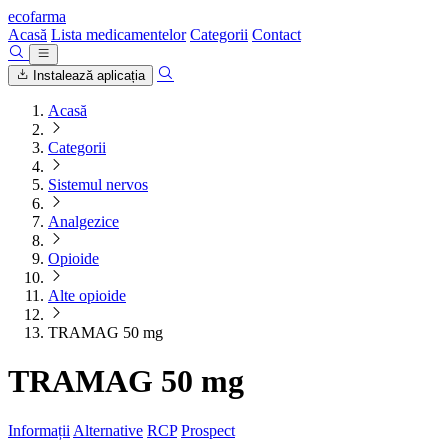
ecofarma
Acasă
Lista medicamentelor
Categorii
Contact
Instalează aplicația
Acasă
Categorii
Sistemul nervos
Analgezice
Opioide
Alte opioide
TRAMAG 50 mg
TRAMAG 50 mg
Informații
Alternative
RCP
Prospect