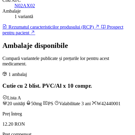
Cod ATC
N02AX02
Ambalaje
1 variantă
Rezumatul caracteristicilor produsului (RCP)
Prospect
pentru pacient
Ambalaje disponibile
Compară variantele publicate și prețurile lor pentru acest
medicament.
1 ambalaj
Cutie cu 2 blist. PVC/Al x 10 compr.
Lista A
20 unități
50mg
PS
Valabilitate 3 ani
W42440001
Preț întreg
12.20 RON
Preț compensat