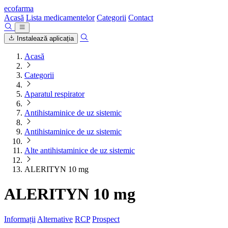
ecofarma
Acasă
Lista medicamentelor
Categorii
Contact
Instalează aplicația
Acasă
Categorii
Aparatul respirator
Antihistaminice de uz sistemic
Antihistaminice de uz sistemic
Alte antihistaminice de uz sistemic
ALERITYN 10 mg
ALERITYN 10 mg
Informații
Alternative
RCP
Prospect