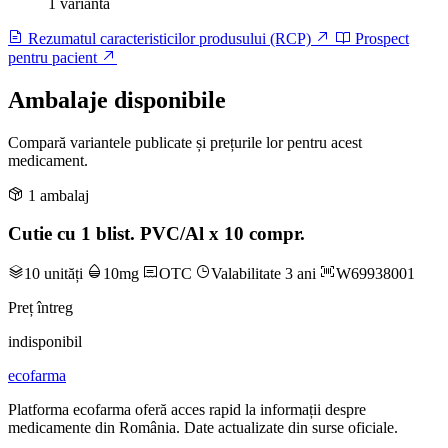
1 variantă
Rezumatul caracteristicilor produsului (RCP)
Prospect
pentru pacient
Ambalaje disponibile
Compară variantele publicate și prețurile lor pentru acest
medicament.
1 ambalaj
Cutie cu 1 blist. PVC/Al x 10 compr.
10 unități
10mg
OTC
Valabilitate 3 ani
W69938001
Preț întreg
indisponibil
ecofarma
Platforma ecofarma oferă acces rapid la informații despre
medicamente din România. Date actualizate din surse oficiale.