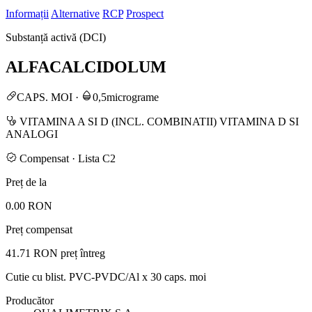
Informații
Alternative
RCP
Prospect
Substanță activă (DCI)
ALFACALCIDOLUM
CAPS. MOI
·
0,5micrograme
VITAMINA A SI D (INCL. COMBINATII) VITAMINA D SI
ANALOGI
Compensat · Lista C2
Preț de la
0.00 RON
Preț compensat
41.71 RON
preț întreg
Cutie cu blist. PVC-PVDC/Al x 30 caps. moi
Producător