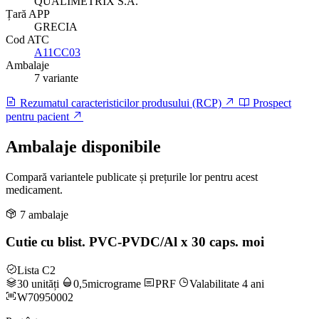
QUALIMETRIX S.A.
Țară APP
GRECIA
Cod ATC
A11CC03
Ambalaje
7 variante
Rezumatul caracteristicilor produsului (RCP)
Prospect
pentru pacient
Ambalaje disponibile
Compară variantele publicate și prețurile lor pentru acest
medicament.
7 ambalaje
Cutie cu blist. PVC-PVDC/Al x 30 caps. moi
Lista C2
30 unități
0,5micrograme
PRF
Valabilitate 4 ani
W70950002