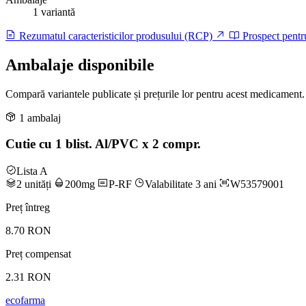
1 variantă
Rezumatul caracteristicilor produsului (RCP)
Prospect pentr
Ambalaje disponibile
Compară variantele publicate și prețurile lor pentru acest medicament.
1 ambalaj
Cutie cu 1 blist. Al/PVC x 2 compr.
Lista A
2 unități
200mg
P-RF
Valabilitate 3 ani
W53579001
Preț întreg
8.70 RON
Preț compensat
2.31 RON
ecofarma