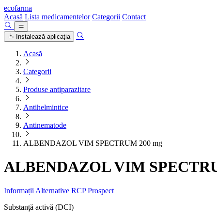
ecofarma
Acasă
Lista medicamentelor
Categorii
Contact
Instalează aplicația
Acasă
Categorii
Produse antiparazitare
Antihelmintice
Antinematode
ALBENDAZOL VIM SPECTRUM 200 mg
ALBENDAZOL VIM SPECTRU
Informații
Alternative
RCP
Prospect
Substanță activă (DCI)