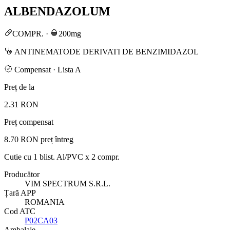
ALBENDAZOLUM
COMPR.
·
200mg
ANTINEMATODE DERIVATI DE BENZIMIDAZOL
Compensat · Lista A
Preț de la
2.31 RON
Preț compensat
8.70 RON
preț întreg
Cutie cu 1 blist. Al/PVC x 2 compr.
Producător
VIM SPECTRUM S.R.L.
Țară APP
ROMANIA
Cod ATC
P02CA03
Ambalaje