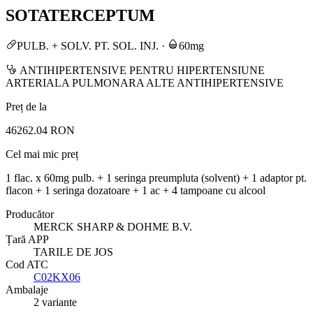
SOTATERCEPTUM
PULB. + SOLV. PT. SOL. INJ.
·
60mg
ANTIHIPERTENSIVE PENTRU HIPERTENSIUNE
ARTERIALA PULMONARA ALTE ANTIHIPERTENSIVE
Preț de la
46262.04 RON
Cel mai mic preț
1 flac. x 60mg pulb. + 1 seringa preumpluta (solvent) + 1 adaptor pt.
flacon + 1 seringa dozatoare + 1 ac + 4 tampoane cu alcool
Producător
MERCK SHARP & DOHME B.V.
Țară APP
TARILE DE JOS
Cod ATC
C02KX06
Ambalaje
2 variante