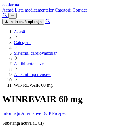
ecofarma
Acasă
Lista medicamentelor
Categorii
Contact
Instalează aplicația
Acasă
Categorii
Sistemul cardiovascular
Antihipertensive
Alte antihipertensive
WINREVAIR 60 mg
WINREVAIR 60 mg
Informații
Alternative
RCP
Prospect
Substanță activă (DCI)