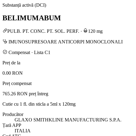
Substanță activă (DCI)
BELIMUMABUM
PULB. PT. CONC. PT. SOL. PERF.
·
120 mg
IMUNOSUPRESOARE ANTICORPI MONOCLONALI
Compensat · Lista C1
Preț de la
0.00 RON
Preț compensat
765.26 RON
preț întreg
Cutie cu 1 fl. din sticla a 5ml x 120mg
Producător
GLAXO SMITHKLINE MANUFACTURING S.P.A.
Țară APP
ITALIA