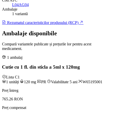
Cod ATC
L04AG04
Ambalaje
1 variantă
Rezumatul caracteristicilor produsului (RCP)
Ambalaje disponibile
Compară variantele publicate și prețurile lor pentru acest
medicament.
1 ambalaj
Cutie cu 1 fl. din sticla a 5ml x 120mg
Lista C1
1 unități
120 mg
PR
Valabilitate 5 ani
W65195001
Preț întreg
765.26 RON
Preț compensat