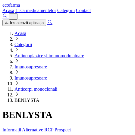
ecofarma
Acasă
Lista medicamentelor
Categorii
Contact
Instalează aplicația
Acasă
Categorii
Antineoplazice și imunomodulatoare
Imunosupresoare
Imunosupresoare
Anticorpi monoclonali
BENLYSTA
BENLYSTA
Informații
Alternative
RCP
Prospect