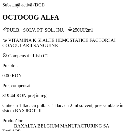
Substanță activă (DCI)
OCTOCOG ALFA
PULB.+SOLV. PT. SOL. INJ.
·
250UI/2ml
VITAMINA K SI ALTE HEMOSTATICE FACTORI AI
COAGULARII SANGUINE
Compensat · Lista C2
Preț de la
0.00 RON
Preț compensat
819.44 RON
preț întreg
Cutie cu 1 flac. cu pulb. si 1 flac. cu 2 ml solvent, preasamblate în
sistem BAXJECT III
Producător
BAXALTA BELGIUM MANUFACTURING SA