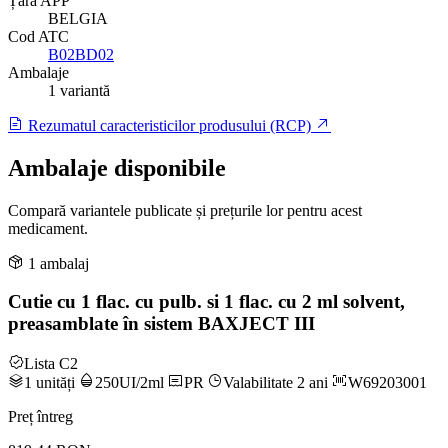
Țară APP
BELGIA
Cod ATC
B02BD02
Ambalaje
1 variantă
Rezumatul caracteristicilor produsului (RCP)
Ambalaje disponibile
Compară variantele publicate și prețurile lor pentru acest
medicament.
1 ambalaj
Cutie cu 1 flac. cu pulb. si 1 flac. cu 2 ml solvent,
preasamblate în sistem BAXJECT III
Lista C2
1 unități
250UI/2ml
PR
Valabilitate 2 ani
W69203001
Preț întreg