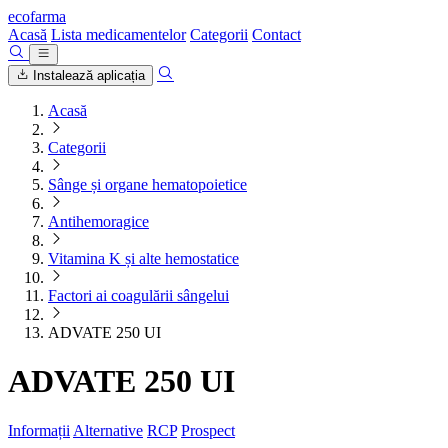
ecofarma
Acasă
Lista medicamentelor
Categorii
Contact
Instalează aplicația
Acasă
Categorii
Sânge și organe hematopoietice
Antihemoragice
Vitamina K și alte hemostatice
Factori ai coagulării sângelui
ADVATE 250 UI
ADVATE 250 UI
Informații
Alternative
RCP
Prospect