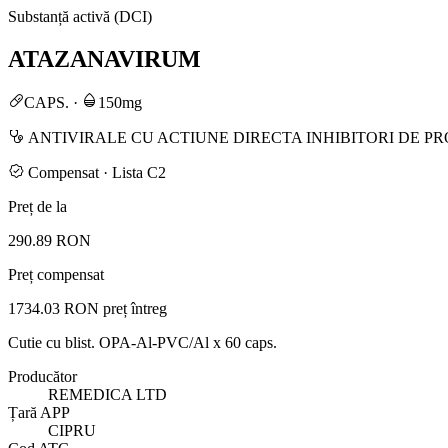
Substanță activă (DCI)
ATAZANAVIRUM
CAPS.
·
150mg
ANTIVIRALE CU ACTIUNE DIRECTA INHIBITORI DE P
Compensat · Lista C2
Preț de la
290.89 RON
Preț compensat
1734.03 RON
preț întreg
Cutie cu blist. OPA-Al-PVC/Al x 60 caps.
Producător
REMEDICA LTD
Țară APP
CIPRU