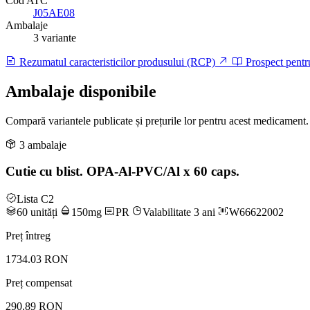
Cod ATC
J05AE08
Ambalaje
3 variante
Rezumatul caracteristicilor produsului (RCP)
Prospect pentr
Ambalaje disponibile
Compară variantele publicate și prețurile lor pentru acest medicament.
3 ambalaje
Cutie cu blist. OPA-Al-PVC/Al x 60 caps.
Lista C2
60 unități
150mg
PR
Valabilitate 3 ani
W66622002
Preț întreg
1734.03 RON
Preț compensat
290.89 RON