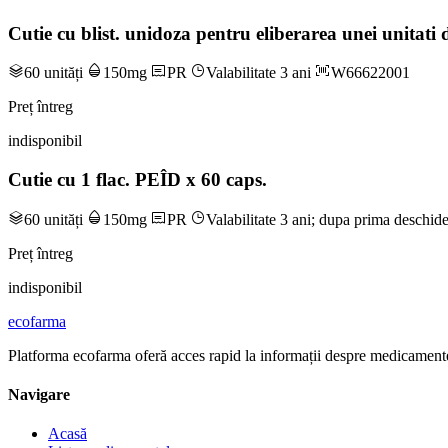
Cutie cu blist. unidoza pentru eliberarea unei unita
60 unități
150mg
PR
Valabilitate 3 ani
W66622001
Preț întreg
indisponibil
Cutie cu 1 flac. PEÎD x 60 caps.
60 unități
150mg
PR
Valabilitate 3 ani; dupa prima deschide
Preț întreg
indisponibil
ecofarma
Platforma ecofarma oferă acces rapid la informații despre medicamente
Navigare
Acasă