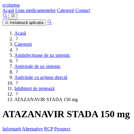
ecofarma
Acasă
Lista medicamentelor
Categorii
Contact
Instalează aplicația
Acasă
Categorii
Antiinfecțioase de uz sistemic
Antivirale de uz sistemic
Antivirale cu acțiune directă
Inhibitori de protează
ATAZANAVIR STADA 150 mg
ATAZANAVIR STADA 150 mg
Informații
Alternative
RCP
Prospect