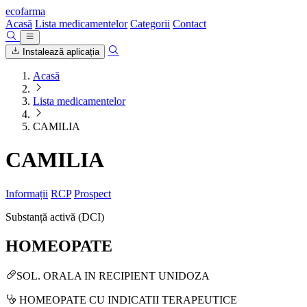
ecofarma
Acasă
Lista medicamentelor
Categorii
Contact
Instalează aplicația
Acasă
Lista medicamentelor
CAMILIA
CAMILIA
Informații
RCP
Prospect
Substanță activă (DCI)
HOMEOPATE
SOL. ORALA IN RECIPIENT UNIDOZA
HOMEOPATE CU INDICATII TERAPEUTICE