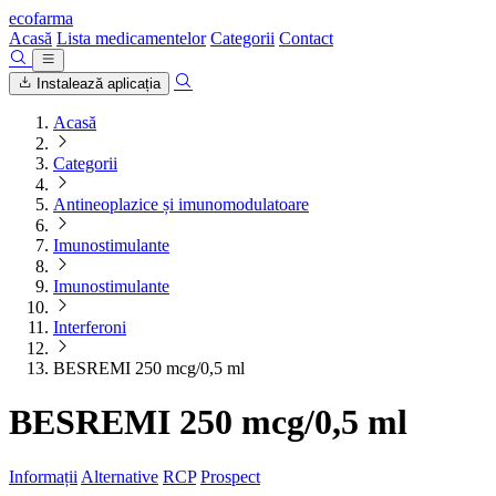
ecofarma
Acasă
Lista medicamentelor
Categorii
Contact
Instalează aplicația
Acasă
Categorii
Antineoplazice și imunomodulatoare
Imunostimulante
Imunostimulante
Interferoni
BESREMI 250 mcg/0,5 ml
BESREMI 250 mcg/0,5 ml
Informații
Alternative
RCP
Prospect