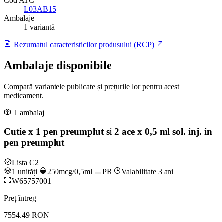
Cod ATC
L03AB15
Ambalaje
1 variantă
Rezumatul caracteristicilor produsului (RCP)
Ambalaje disponibile
Compară variantele publicate și prețurile lor pentru acest
medicament.
1 ambalaj
Cutie x 1 pen preumplut si 2 ace x 0,5 ml sol. inj. in
pen preumplut
Lista C2
1 unități
250mcg/0,5ml
PR
Valabilitate 3 ani
W65757001
Preț întreg
7554.49 RON