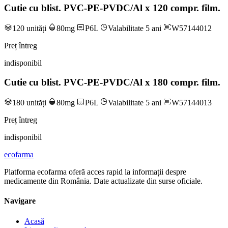
Cutie cu blist. PVC-PE-PVDC/Al x 120 compr. film.
120 unități
80mg
P6L
Valabilitate 5 ani
W57144012
Preț întreg
indisponibil
Cutie cu blist. PVC-PE-PVDC/Al x 180 compr. film.
180 unități
80mg
P6L
Valabilitate 5 ani
W57144013
Preț întreg
indisponibil
ecofarma
Platforma ecofarma oferă acces rapid la informații despre
medicamente din România. Date actualizate din surse oficiale.
Navigare
Acasă