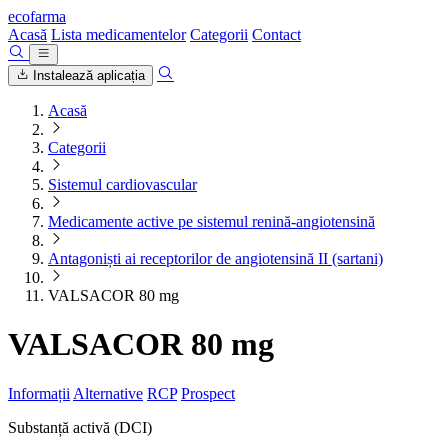
ecofarma
Acasă
Lista medicamentelor
Categorii
Contact
Instalează aplicația
Acasă
Categorii
Sistemul cardiovascular
Medicamente active pe sistemul renină-angiotensină
Antagoniști ai receptorilor de angiotensină II (sartani)
VALSACOR 80 mg
VALSACOR 80 mg
Informații
Alternative
RCP
Prospect
Substanță activă (DCI)