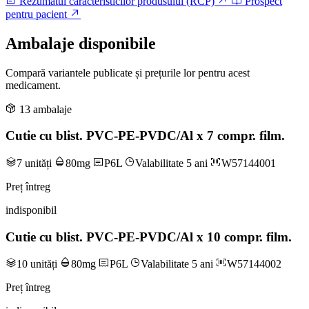
Rezumatul caracteristicilor produsului (RCP)
Prospect
pentru pacient
Ambalaje disponibile
Compară variantele publicate și prețurile lor pentru acest
medicament.
13 ambalaje
Cutie cu blist. PVC-PE-PVDC/Al x 7 compr. film.
7 unități
80mg
P6L
Valabilitate 5 ani
W57144001
Preț întreg
indisponibil
Cutie cu blist. PVC-PE-PVDC/Al x 10 compr. film.
10 unități
80mg
P6L
Valabilitate 5 ani
W57144002
Preț întreg