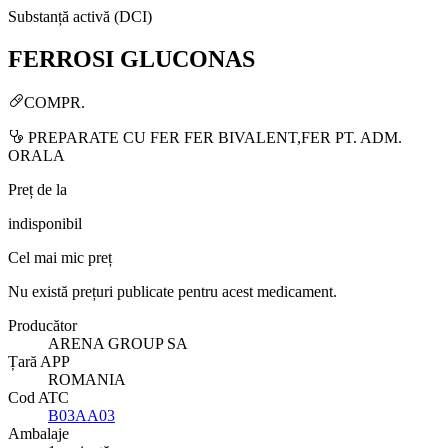
Substanță activă (DCI)
FERROSI GLUCONAS
COMPR.
PREPARATE CU FER FER BIVALENT,FER PT. ADM.
ORALA
Preț de la
indisponibil
Cel mai mic preț
Nu există prețuri publicate pentru acest medicament.
Producător
ARENA GROUP SA
Țară APP
ROMANIA
Cod ATC
B03AA03
Ambalaje