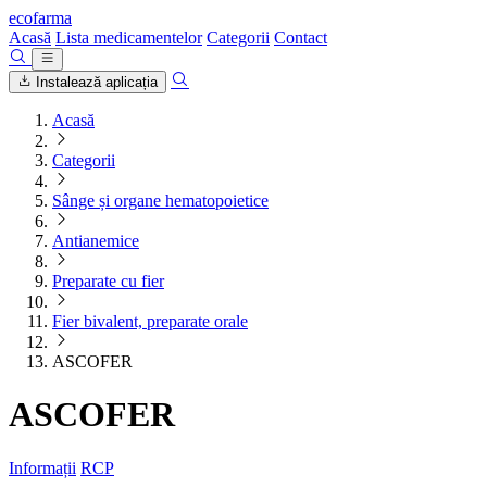
ecofarma
Acasă
Lista medicamentelor
Categorii
Contact
Instalează aplicația
Acasă
Categorii
Sânge și organe hematopoietice
Antianemice
Preparate cu fier
Fier bivalent, preparate orale
ASCOFER
ASCOFER
Informații
RCP