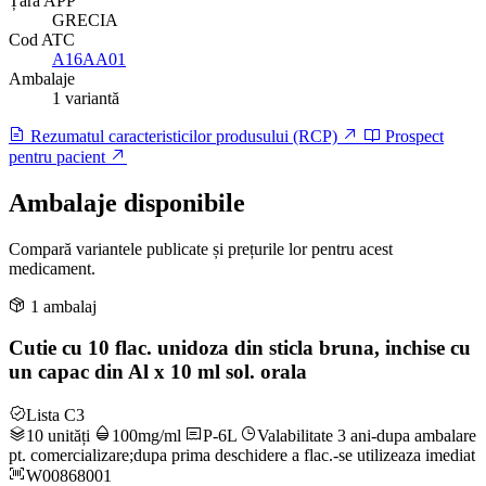
Țară APP
GRECIA
Cod ATC
A16AA01
Ambalaje
1 variantă
Rezumatul caracteristicilor produsului (RCP)
Prospect
pentru pacient
Ambalaje disponibile
Compară variantele publicate și prețurile lor pentru acest
medicament.
1 ambalaj
Cutie cu 10 flac. unidoza din sticla bruna, inchise cu
un capac din Al x 10 ml sol. orala
Lista C3
10 unități
100mg/ml
P-6L
Valabilitate 3 ani-dupa ambalare
pt. comercializare;dupa prima deschidere a flac.-se utilizeaza imediat
W00868001