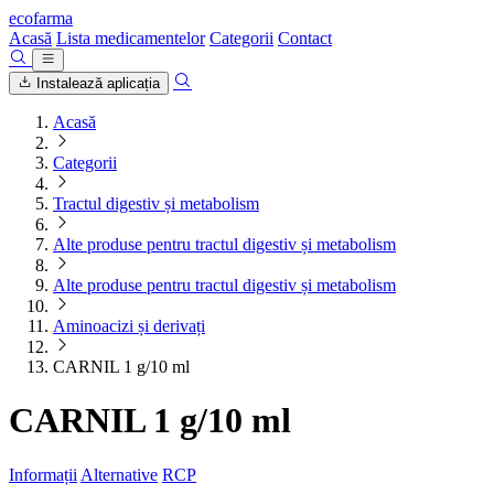
ecofarma
Acasă
Lista medicamentelor
Categorii
Contact
Instalează aplicația
Acasă
Categorii
Tractul digestiv și metabolism
Alte produse pentru tractul digestiv și metabolism
Alte produse pentru tractul digestiv și metabolism
Aminoacizi și derivați
CARNIL 1 g/10 ml
CARNIL 1 g/10 ml
Informații
Alternative
RCP