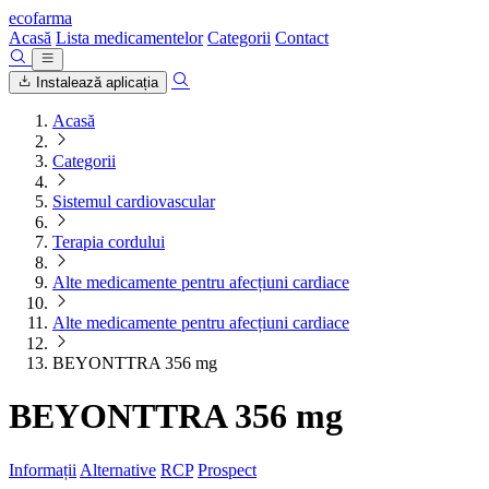
ecofarma
Acasă
Lista medicamentelor
Categorii
Contact
Instalează aplicația
Acasă
Categorii
Sistemul cardiovascular
Terapia cordului
Alte medicamente pentru afecțiuni cardiace
Alte medicamente pentru afecțiuni cardiace
BEYONTTRA 356 mg
BEYONTTRA 356 mg
Informații
Alternative
RCP
Prospect