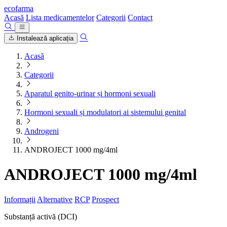
ecofarma
Acasă
Lista medicamentelor
Categorii
Contact
Instalează aplicația
Acasă
Categorii
Aparatul genito-urinar și hormoni sexuali
Hormoni sexuali și modulatori ai sistemului genital
Androgeni
ANDROJECT 1000 mg/4ml
ANDROJECT 1000 mg/4ml
Informații
Alternative
RCP
Prospect
Substanță activă (DCI)