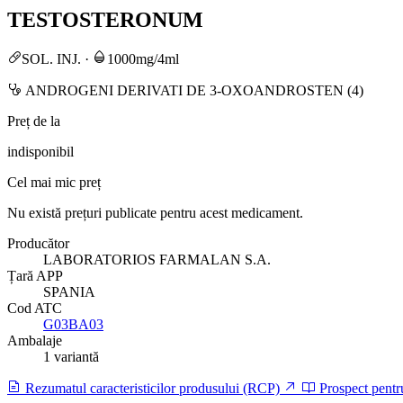
TESTOSTERONUM
SOL. INJ.
·
1000mg/4ml
ANDROGENI DERIVATI DE 3-OXOANDROSTEN (4)
Preț de la
indisponibil
Cel mai mic preț
Nu există prețuri publicate pentru acest medicament.
Producător
LABORATORIOS FARMALAN S.A.
Țară APP
SPANIA
Cod ATC
G03BA03
Ambalaje
1 variantă
Rezumatul caracteristicilor produsului (RCP)
Prospect pentr