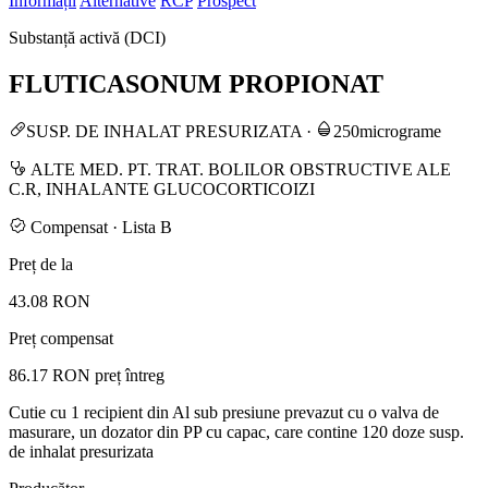
Informații
Alternative
RCP
Prospect
Substanță activă (DCI)
FLUTICASONUM PROPIONAT
SUSP. DE INHALAT PRESURIZATA
·
250micrograme
ALTE MED. PT. TRAT. BOLILOR OBSTRUCTIVE ALE
C.R, INHALANTE GLUCOCORTICOIZI
Compensat · Lista B
Preț de la
43.08 RON
Preț compensat
86.17 RON
preț întreg
Cutie cu 1 recipient din Al sub presiune prevazut cu o valva de
masurare, un dozator din PP cu capac, care contine 120 doze susp.
de inhalat presurizata