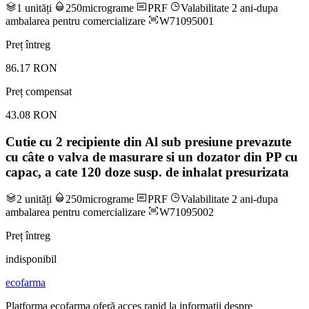
1 unități
250micrograme
PRF
Valabilitate 2 ani-dupa
ambalarea pentru comercializare
W71095001
Preț întreg
86.17 RON
Preț compensat
43.08 RON
Cutie cu 2 recipiente din Al sub presiune prevazute
cu câte o valva de masurare si un dozator din PP cu
capac, a cate 120 doze susp. de inhalat presurizata
2 unități
250micrograme
PRF
Valabilitate 2 ani-dupa
ambalarea pentru comercializare
W71095002
Preț întreg
indisponibil
ecofarma
Platforma ecofarma oferă acces rapid la informații despre