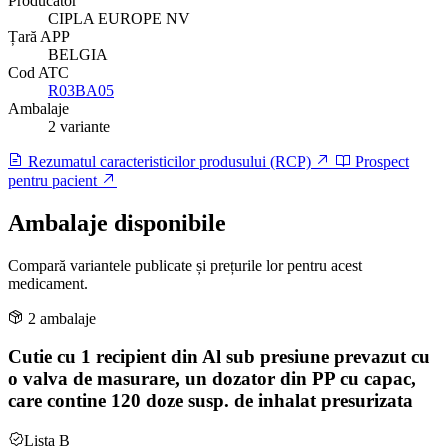
Producător
CIPLA EUROPE NV
Țară APP
BELGIA
Cod ATC
R03BA05
Ambalaje
2 variante
Rezumatul caracteristicilor produsului (RCP)
Prospect
pentru pacient
Ambalaje disponibile
Compară variantele publicate și prețurile lor pentru acest
medicament.
2 ambalaje
Cutie cu 1 recipient din Al sub presiune prevazut cu
o valva de masurare, un dozator din PP cu capac,
care contine 120 doze susp. de inhalat presurizata
Lista B