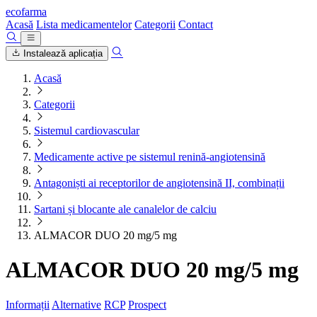
ecofarma
Acasă
Lista medicamentelor
Categorii
Contact
Instalează aplicația
Acasă
Categorii
Sistemul cardiovascular
Medicamente active pe sistemul renină-angiotensină
Antagoniști ai receptorilor de angiotensină II, combinații
Sartani și blocante ale canalelor de calciu
ALMACOR DUO 20 mg/5 mg
ALMACOR DUO 20 mg/5 mg
Informații
Alternative
RCP
Prospect