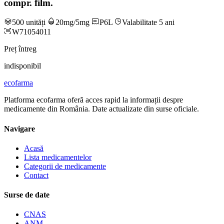
compr. film.
500 unități
20mg/5mg
P6L
Valabilitate 5 ani
W71054011
Preț întreg
indisponibil
ecofarma
Platforma ecofarma oferă acces rapid la informații despre
medicamente din România. Date actualizate din surse oficiale.
Navigare
Acasă
Lista medicamentelor
Categorii de medicamente
Contact
Surse de date
CNAS
ANM