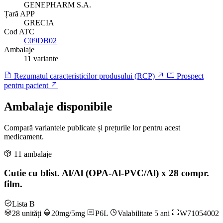
GENEPHARM S.A.
Țară APP
GRECIA
Cod ATC
C09DB02
Ambalaje
11 variante
Rezumatul caracteristicilor produsului (RCP)
Prospect
pentru pacient
Ambalaje disponibile
Compară variantele publicate și prețurile lor pentru acest
medicament.
11 ambalaje
Cutie cu blist. Al/Al (OPA-Al-PVC/Al) x 28 compr.
film.
Lista B
28 unități
20mg/5mg
P6L
Valabilitate 5 ani
W71054002