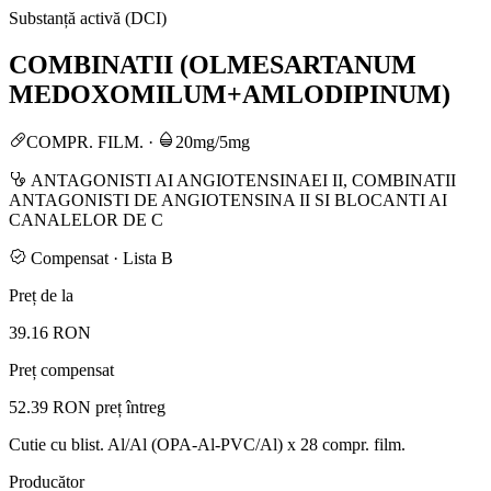
Substanță activă (DCI)
COMBINATII (OLMESARTANUM
MEDOXOMILUM+AMLODIPINUM)
COMPR. FILM.
·
20mg/5mg
ANTAGONISTI AI ANGIOTENSINAEI II, COMBINATII
ANTAGONISTI DE ANGIOTENSINA II SI BLOCANTI AI
CANALELOR DE C
Compensat · Lista B
Preț de la
39.16 RON
Preț compensat
52.39 RON
preț întreg
Cutie cu blist. Al/Al (OPA-Al-PVC/Al) x 28 compr. film.
Producător