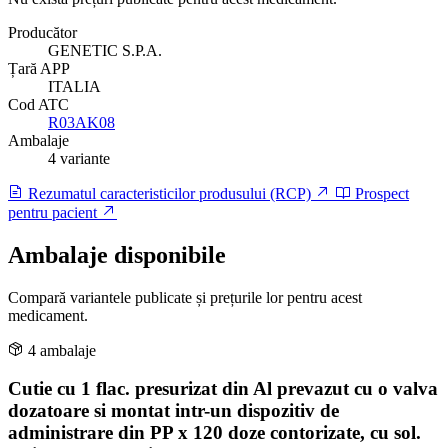
Producător
GENETIC S.P.A.
Țară APP
ITALIA
Cod ATC
R03AK08
Ambalaje
4 variante
Rezumatul caracteristicilor produsului (RCP)
Prospect
pentru pacient
Ambalaje disponibile
Compară variantele publicate și prețurile lor pentru acest
medicament.
4 ambalaje
Cutie cu 1 flac. presurizat din Al prevazut cu o valva
dozatoare si montat intr-un dispozitiv de
administrare din PP x 120 doze contorizate, cu sol.