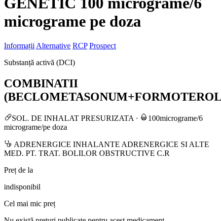
GENETIC 100 micrograme/6
micrograme pe doza
Informații
Alternative
RCP
Prospect
Substanță activă (DCI)
COMBINATII
(BECLOMETASONUM+FORMOTEROL
SOL. DE INHALAT PRESURIZATA
·
100micrograme/6
micrograme/pe doza
ADRENERGICE INHALANTE ADRENERGICE SI ALTE
MED. PT. TRAT. BOLILOR OBSTRUCTIVE C.R
Preț de la
indisponibil
Cel mai mic preț
Nu există prețuri publicate pentru acest medicament.