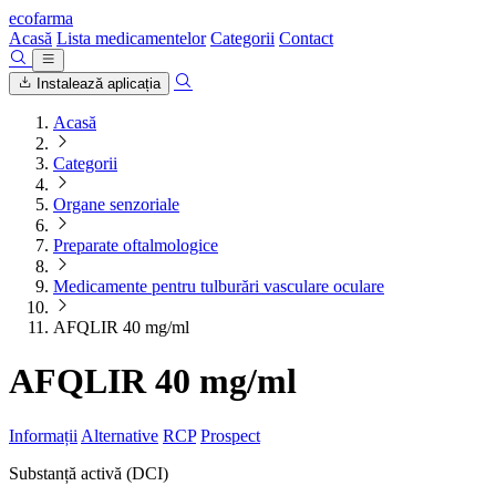
ecofarma
Acasă
Lista medicamentelor
Categorii
Contact
Instalează aplicația
Acasă
Categorii
Organe senzoriale
Preparate oftalmologice
Medicamente pentru tulburări vasculare oculare
AFQLIR 40 mg/ml
AFQLIR 40 mg/ml
Informații
Alternative
RCP
Prospect
Substanță activă (DCI)