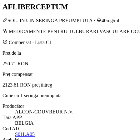
AFLIBERCEPTUM
SOL. INJ. IN SERINGA PREUMPLUTA
·
40mg/ml
MEDICAMENTE PENTRU TULBURARI VASCULARE OC
Compensat · Lista C1
Preț de la
250.71 RON
Preț compensat
2123.61 RON
preț întreg
Cutie cu 1 seringa preumpluta
Producător
ALCON-COUVREUR N.V.
Țară APP
BELGIA
Cod ATC
S01LA05
Ambalaje