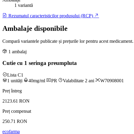
1 variantă
Rezumatul caracteristicilor produsului (RCP)
Ambalaje disponibile
Compară variantele publicate și prețurile lor pentru acest medicament.
1 ambalaj
Cutie cu 1 seringa preumpluta
Lista C1
1 unități
40mg/ml
PR
Valabilitate 2 ani
W70908001
Preț întreg
2123.61 RON
Preț compensat
250.71 RON
ecofarma