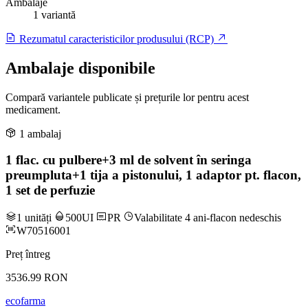
Ambalaje
1 variantă
Rezumatul caracteristicilor produsului (RCP)
Ambalaje disponibile
Compară variantele publicate și prețurile lor pentru acest
medicament.
1 ambalaj
1 flac. cu pulbere+3 ml de solvent în seringa
preumpluta+1 tija a pistonului, 1 adaptor pt. flacon,
1 set de perfuzie
1 unități
500UI
PR
Valabilitate 4 ani-flacon nedeschis
W70516001
Preț întreg
3536.99 RON
ecofarma