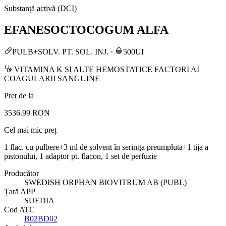
Substanță activă (DCI)
EFANESOCTOCOGUM ALFA
PULB+SOLV. PT. SOL. INJ.
·
500UI
VITAMINA K SI ALTE HEMOSTATICE FACTORI AI
COAGULARII SANGUINE
Preț de la
3536.99 RON
Cel mai mic preț
1 flac. cu pulbere+3 ml de solvent în seringa preumpluta+1 tija a
pistonului, 1 adaptor pt. flacon, 1 set de perfuzie
Producător
SWEDISH ORPHAN BIOVITRUM AB (PUBL)
Țară APP
SUEDIA
Cod ATC
B02BD02