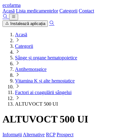
ecofarma
Acasă
Lista medicamentelor
Categorii
Contact
Instalează aplicația
Acasă
Categorii
Sânge și organe hematopoietice
Antihemoragice
Vitamina K și alte hemostatice
Factori ai coagulării sângelui
ALTUVOCT 500 UI
ALTUVOCT 500 UI
Informații
Alternative
RCP
Prospect