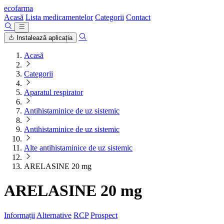
ecofarma
Acasă
Lista medicamentelor
Categorii
Contact
Instalează aplicația
Acasă
Categorii
Aparatul respirator
Antihistaminice de uz sistemic
Antihistaminice de uz sistemic
Alte antihistaminice de uz sistemic
ARELASINE 20 mg
ARELASINE 20 mg
Informații
Alternative
RCP
Prospect