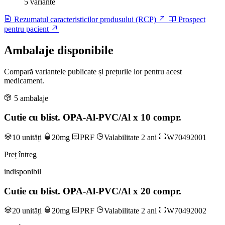
5 variante
Rezumatul caracteristicilor produsului (RCP)
Prospect
pentru pacient
Ambalaje disponibile
Compară variantele publicate și prețurile lor pentru acest
medicament.
5 ambalaje
Cutie cu blist. OPA-Al-PVC/Al x 10 compr.
10 unități
20mg
PRF
Valabilitate 2 ani
W70492001
Preț întreg
indisponibil
Cutie cu blist. OPA-Al-PVC/Al x 20 compr.
20 unități
20mg
PRF
Valabilitate 2 ani
W70492002