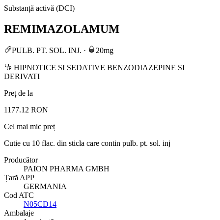
Substanță activă (DCI)
REMIMAZOLAMUM
PULB. PT. SOL. INJ.
·
20mg
HIPNOTICE SI SEDATIVE BENZODIAZEPINE SI
DERIVATI
Preț de la
1177.12 RON
Cel mai mic preț
Cutie cu 10 flac. din sticla care contin pulb. pt. sol. inj
Producător
PAION PHARMA GMBH
Țară APP
GERMANIA
Cod ATC
N05CD14
Ambalaje