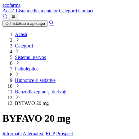
ecofarma
Acasă
Lista medicamentelor
Categorii
Contact
Instalează aplicația
Acasă
Categorii
Sistemul nervos
Psiholeptice
Hipnotice și sedative
Benzodiazepine și derivați
BYFAVO 20 mg
BYFAVO 20 mg
Informații
Alternative
RCP
Prospect