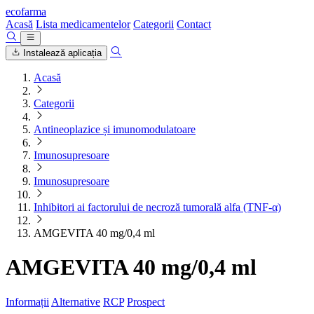
ecofarma
Acasă
Lista medicamentelor
Categorii
Contact
Instalează aplicația
Acasă
Categorii
Antineoplazice și imunomodulatoare
Imunosupresoare
Imunosupresoare
Inhibitori ai factorului de necroză tumorală alfa (TNF-α)
AMGEVITA 40 mg/0,4 ml
AMGEVITA 40 mg/0,4 ml
Informații
Alternative
RCP
Prospect