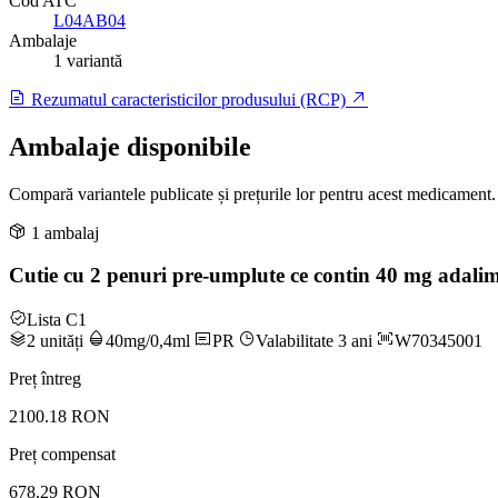
Cod ATC
L04AB04
Ambalaje
1 variantă
Rezumatul caracteristicilor produsului (RCP)
Ambalaje disponibile
Compară variantele publicate și prețurile lor pentru acest medicament.
1 ambalaj
Cutie cu 2 penuri pre-umplute ce contin 40 mg adali
Lista C1
2 unități
40mg/0,4ml
PR
Valabilitate 3 ani
W70345001
Preț întreg
2100.18 RON
Preț compensat
678.29 RON