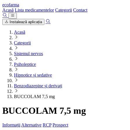
ecofarma
Acasă
Lista medicamentelor
Categorii
Contact
Instalează aplicația
Acasă
Categorii
Sistemul nervos
Psiholeptice
Hipnotice și sedative
Benzodiazepine și derivați
BUCCOLAM 7,5 mg
BUCCOLAM 7,5 mg
Informații
Alternative
RCP
Prospect