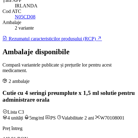
Țară APP
IRLANDA
Cod ATC
N05CD08
Ambalaje
2 variante
Rezumatul caracteristicilor produsului (RCP)
Ambalaje disponibile
Compară variantele publicate și prețurile lor pentru acest
medicament.
2 ambalaje
Cutie cu 4 seringi preumplute x 1,5 ml solutie pentru
administrare orala
Lista C3
4 unități
5mg/ml
PS
Valabilitate 2 ani
W70108001
Preț întreg