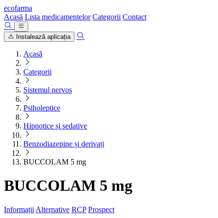
ecofarma
Acasă
Lista medicamentelor
Categorii
Contact
Instalează aplicația
Acasă
Categorii
Sistemul nervos
Psiholeptice
Hipnotice și sedative
Benzodiazepine și derivați
BUCCOLAM 5 mg
BUCCOLAM 5 mg
Informații
Alternative
RCP
Prospect