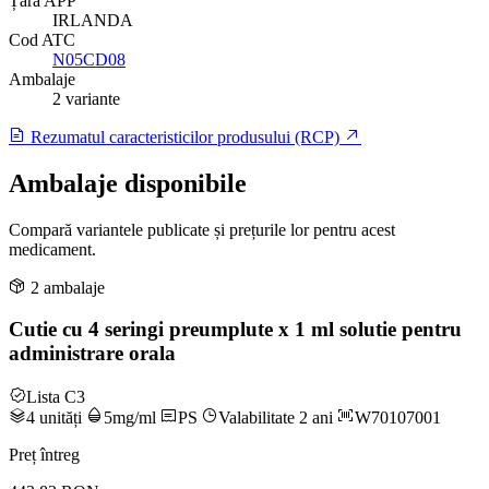
Țară APP
IRLANDA
Cod ATC
N05CD08
Ambalaje
2 variante
Rezumatul caracteristicilor produsului (RCP)
Ambalaje disponibile
Compară variantele publicate și prețurile lor pentru acest
medicament.
2 ambalaje
Cutie cu 4 seringi preumplute x 1 ml solutie pentru
administrare orala
Lista C3
4 unități
5mg/ml
PS
Valabilitate 2 ani
W70107001
Preț întreg