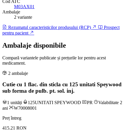
Cod ATC
M03AX01
Ambalaje
2 variante
Rezumatul caracteristicilor produsului (RCP)
Prospect
pentru pacient
Ambalaje disponibile
Compară variantele publicate și prețurile lor pentru acest
medicament.
2 ambalaje
Cutie cu 1 flac. din sticla cu 125 unitati Speywood
sub forma de pulb. pt. sol. inj.
1 unități
125UNITATI SPEYWOOD
PR
Valabilitate 2
ani
W70008001
Preț întreg
415.21 RON