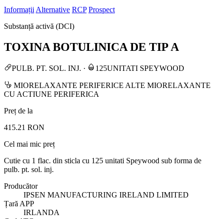
Informații
Alternative
RCP
Prospect
Substanță activă (DCI)
TOXINA BOTULINICA DE TIP A
PULB. PT. SOL. INJ.
·
125UNITATI SPEYWOOD
MIORELAXANTE PERIFERICE ALTE MIORELAXANTE
CU ACTIUNE PERIFERICA
Preț de la
415.21 RON
Cel mai mic preț
Cutie cu 1 flac. din sticla cu 125 unitati Speywood sub forma de
pulb. pt. sol. inj.
Producător
IPSEN MANUFACTURING IRELAND LIMITED
Țară APP
IRLANDA