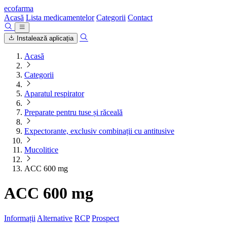
ecofarma
Acasă
Lista medicamentelor
Categorii
Contact
Instalează aplicația
Acasă
Categorii
Aparatul respirator
Preparate pentru tuse și răceală
Expectorante, exclusiv combinații cu antitusive
Mucolitice
ACC 600 mg
ACC 600 mg
Informații
Alternative
RCP
Prospect