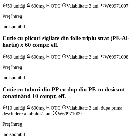
50 unități
600mg
OTC
Valabilitate 3 ani
W69971007
Preț întreg
indisponibil
Cutie cu plicuri sigilate din folie triplu strat (PE-Al-
hartie) x 60 compr. eff.
60 unități
600mg
OTC
Valabilitate 3 ani
W69971008
Preț întreg
indisponibil
Cutie cu tuburi din PP cu dop din PE cu desicant
conatinând 10 compr. eff.
10 unități
600mg
OTC
Valabilitate 3 ani; dupa prima
deschidere a tubului-2 ani
W69971009
Preț întreg
indisponibil