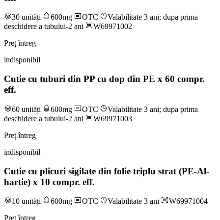
30 unități
600mg
OTC
Valabilitate 3 ani; dupa prima
deschidere a tubului-2 ani
W69971002
Preț întreg
indisponibil
Cutie cu tuburi din PP cu dop din PE x 60 compr.
eff.
60 unități
600mg
OTC
Valabilitate 3 ani; dupa prima
deschidere a tubului-2 ani
W69971003
Preț întreg
indisponibil
Cutie cu plicuri sigilate din folie triplu strat (PE-Al-
hartie) x 10 compr. eff.
10 unități
600mg
OTC
Valabilitate 3 ani
W69971004
Preț întreg