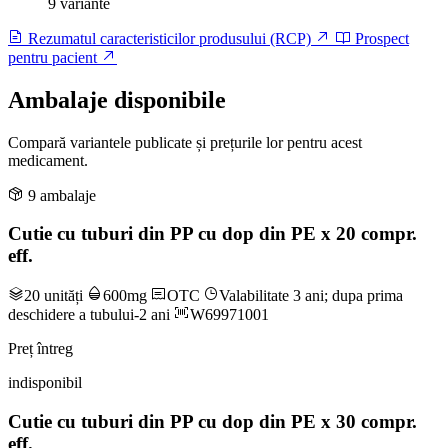
9 variante
Rezumatul caracteristicilor produsului (RCP)
Prospect
pentru pacient
Ambalaje disponibile
Compară variantele publicate și prețurile lor pentru acest
medicament.
9 ambalaje
Cutie cu tuburi din PP cu dop din PE x 20 compr.
eff.
20 unități
600mg
OTC
Valabilitate 3 ani; dupa prima
deschidere a tubului-2 ani
W69971001
Preț întreg
indisponibil
Cutie cu tuburi din PP cu dop din PE x 30 compr.
eff.