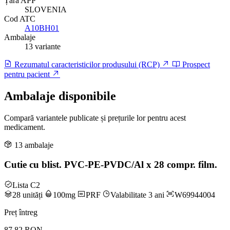
Țară APP
SLOVENIA
Cod ATC
A10BH01
Ambalaje
13 variante
Rezumatul caracteristicilor produsului (RCP)
Prospect
pentru pacient
Ambalaje disponibile
Compară variantele publicate și prețurile lor pentru acest
medicament.
13 ambalaje
Cutie cu blist. PVC-PE-PVDC/Al x 28 compr. film.
Lista C2
28 unități
100mg
PRF
Valabilitate 3 ani
W69944004
Preț întreg
87.82 RON