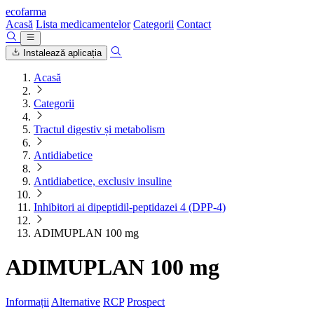
ecofarma
Acasă
Lista medicamentelor
Categorii
Contact
Instalează aplicația
Acasă
Categorii
Tractul digestiv și metabolism
Antidiabetice
Antidiabetice, exclusiv insuline
Inhibitori ai dipeptidil-peptidazei 4 (DPP-4)
ADIMUPLAN 100 mg
ADIMUPLAN 100 mg
Informații
Alternative
RCP
Prospect