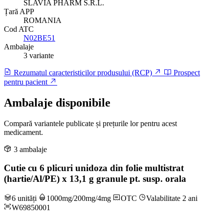
SLAVIA PHARM S.R.L.
Țară APP
ROMANIA
Cod ATC
N02BE51
Ambalaje
3 variante
Rezumatul caracteristicilor produsului (RCP)
Prospect
pentru pacient
Ambalaje disponibile
Compară variantele publicate și prețurile lor pentru acest
medicament.
3 ambalaje
Cutie cu 6 plicuri unidoza din folie multistrat
(hartie/Al/PE) x 13,1 g granule pt. susp. orala
6 unități
1000mg/200mg/4mg
OTC
Valabilitate 2 ani
W69850001