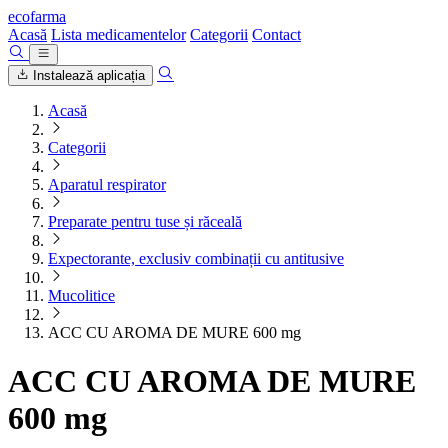
ecofarma
Acasă
Lista medicamentelor
Categorii
Contact
Instalează aplicația
Acasă
Categorii
Aparatul respirator
Preparate pentru tuse și răceală
Expectorante, exclusiv combinații cu antitusive
Mucolitice
ACC CU AROMA DE MURE 600 mg
ACC CU AROMA DE MURE
600 mg