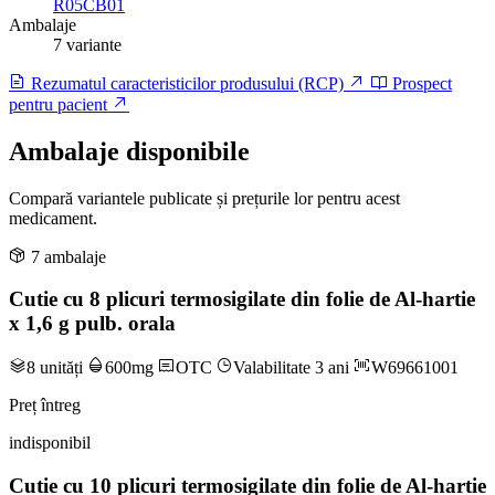
R05CB01
Ambalaje
7 variante
Rezumatul caracteristicilor produsului (RCP)
Prospect
pentru pacient
Ambalaje disponibile
Compară variantele publicate și prețurile lor pentru acest
medicament.
7 ambalaje
Cutie cu 8 plicuri termosigilate din folie de Al-hartie
x 1,6 g pulb. orala
8 unități
600mg
OTC
Valabilitate 3 ani
W69661001
Preț întreg
indisponibil
Cutie cu 10 plicuri termosigilate din folie de Al-hartie