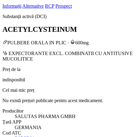
Informații
Alternative
RCP
Prospect
Substanță activă (DCI)
ACETYLCYSTEINUM
PULBERE ORALA IN PLIC
·
600mg
EXPECTORANTE EXCL. COMBINATII CU ANTITUSIVE
MUCOLITICE
Preț de la
indisponibil
Cel mai mic preț
Nu există prețuri publicate pentru acest medicament.
Producător
SALUTAS PHARMA GMBH
Țară APP
GERMANIA
Cod ATC