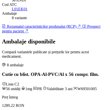
SPANIA
Cod ATC
L01EK01
Ambalaje
8 variante
Rezumatul caracteristicilor produsului (RCP)
Prospect
pentru pacient
Ambalaje disponibile
Compară variantele publicate și prețurile lor pentru acest
medicament.
8 ambalaje
Cutie cu blist. OPA-Al-PVC/Al x 56 compr. film.
Lista C2
56 unități
1mg
PR
Valabilitate 3 ani
W69501005
Preț întreg
1289.22 RON