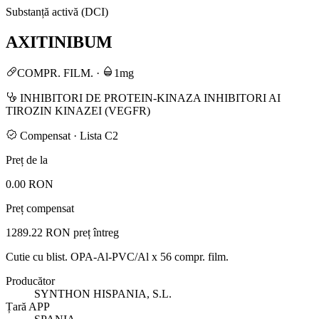
Substanță activă (DCI)
AXITINIBUM
COMPR. FILM.
·
1mg
INHIBITORI DE PROTEIN-KINAZA INHIBITORI AI
TIROZIN KINAZEI (VEGFR)
Compensat · Lista C2
Preț de la
0.00 RON
Preț compensat
1289.22 RON
preț întreg
Cutie cu blist. OPA-Al-PVC/Al x 56 compr. film.
Producător
SYNTHON HISPANIA, S.L.
Țară APP