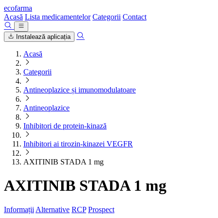
ecofarma
Acasă
Lista medicamentelor
Categorii
Contact
Instalează aplicația
Acasă
Categorii
Antineoplazice și imunomodulatoare
Antineoplazice
Inhibitori de protein-kinază
Inhibitori ai tirozin-kinazei VEGFR
AXITINIB STADA 1 mg
AXITINIB STADA 1 mg
Informații
Alternative
RCP
Prospect