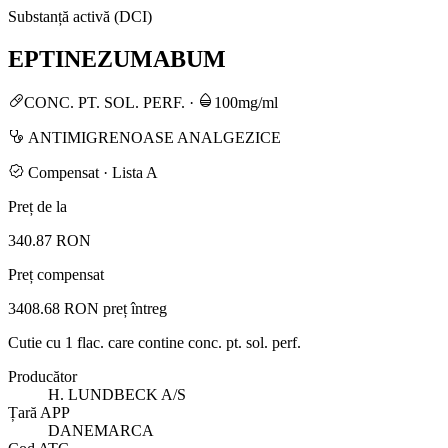
Substanță activă (DCI)
EPTINEZUMABUM
CONC. PT. SOL. PERF.
·
100mg/ml
ANTIMIGRENOASE ANALGEZICE
Compensat · Lista A
Preț de la
340.87 RON
Preț compensat
3408.68 RON
preț întreg
Cutie cu 1 flac. care contine conc. pt. sol. perf.
Producător
H. LUNDBECK A/S
Țară APP
DANEMARCA