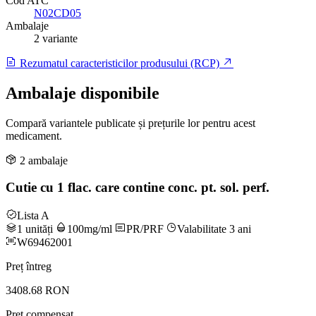
Cod ATC
N02CD05
Ambalaje
2 variante
Rezumatul caracteristicilor produsului (RCP)
Ambalaje disponibile
Compară variantele publicate și prețurile lor pentru acest
medicament.
2 ambalaje
Cutie cu 1 flac. care contine conc. pt. sol. perf.
Lista A
1 unități
100mg/ml
PR/PRF
Valabilitate 3 ani
W69462001
Preț întreg
3408.68 RON
Preț compensat