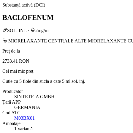
Substanță activă (DCI)
BACLOFENUM
SOL. INJ.
·
2mg/ml
MIORELAXANTE CENTRALE ALTE MIORELAXANTE C
Preț de la
2733.41 RON
Cel mai mic preț
Cutie cu 5 fiole din sticla a cate 5 ml sol. inj.
Producător
SINTETICA GMBH
Țară APP
GERMANIA
Cod ATC
M03BX01
Ambalaje
1 variantă