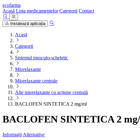
ecofarma
Acasă
Lista medicamentelor
Categorii
Contact
Instalează aplicația
Acasă
Categorii
Sistemul musculo-scheletic
Miorelaxante
Miorelaxante centrale
Alte miorelaxante cu acțiune centrală
BACLOFEN SINTETICA 2 mg/ml
BACLOFEN SINTETICA 2 mg
Informații
Alternative