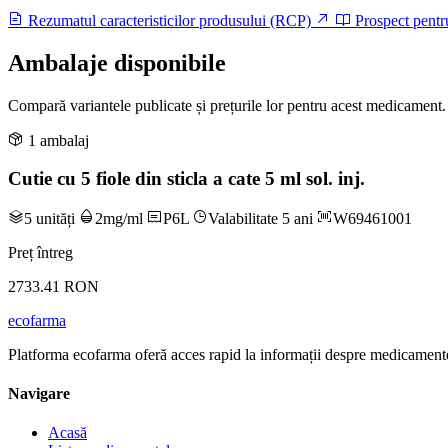
Rezumatul caracteristicilor produsului (RCP)
Prospect pentr
Ambalaje disponibile
Compară variantele publicate și prețurile lor pentru acest medicament.
1 ambalaj
Cutie cu 5 fiole din sticla a cate 5 ml sol. inj.
5 unități
2mg/ml
P6L
Valabilitate 5 ani
W69461001
Preț întreg
2733.41 RON
ecofarma
Platforma ecofarma oferă acces rapid la informații despre medicamente
Navigare
Acasă