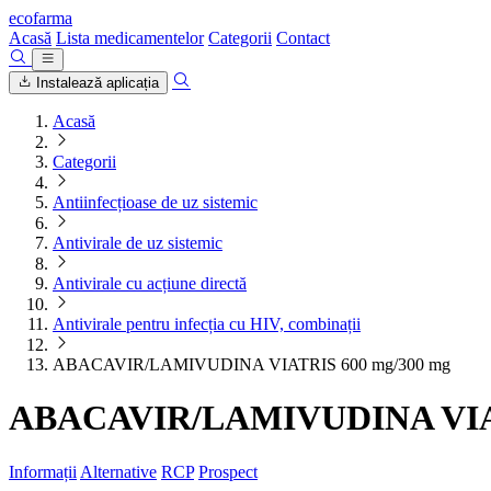
ecofarma
Acasă
Lista medicamentelor
Categorii
Contact
Instalează aplicația
Acasă
Categorii
Antiinfecțioase de uz sistemic
Antivirale de uz sistemic
Antivirale cu acțiune directă
Antivirale pentru infecția cu HIV, combinații
ABACAVIR/LAMIVUDINA VIATRIS 600 mg/300 mg
ABACAVIR/LAMIVUDINA VIAT
Informații
Alternative
RCP
Prospect