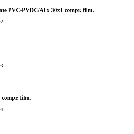
 dozate PVC-PVDC/Al x 30x1 compr. film.
02
03
 compr. film.
04