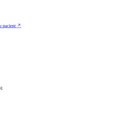
u pacient
01