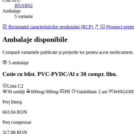
Cod ATC
J05AR02
Ambalaje
5 variante
Rezumatul caracteristicilor produsului (RCP)
Prospect pentr
Ambalaje disponibile
Compară variantele publicate și prețurile lor pentru acest medicament.
5 ambalaje
Cutie cu blist. PVC-PVDC/Al x 30 compr. film.
Lista C2
30 unități
600mg/300mg
PR
Valabilitate 2 ani
W692430
Preț întreg
663.04 RON
Preț compensat
317.88 RON