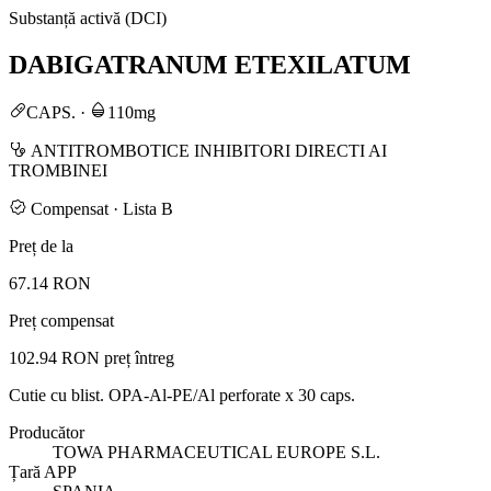
Substanță activă (DCI)
DABIGATRANUM ETEXILATUM
CAPS.
·
110mg
ANTITROMBOTICE INHIBITORI DIRECTI AI
TROMBINEI
Compensat · Lista B
Preț de la
67.14 RON
Preț compensat
102.94 RON
preț întreg
Cutie cu blist. OPA-Al-PE/Al perforate x 30 caps.
Producător
TOWA PHARMACEUTICAL EUROPE S.L.
Țară APP