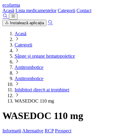
ecofarma
Acasă
Lista medicamentelor
Categorii
Contact
Instalează aplicația
Acasă
Categorii
Sânge și organe hematopoietice
Antitrombotice
Antitrombotice
Inhibitori direcți ai trombinei
WASEDOC 110 mg
WASEDOC 110 mg
Informații
Alternative
RCP
Prospect