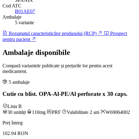
SPANIA
Cod ATC
B01AE07
Ambalaje
5 variante
Rezumatul caracteristicilor produsului (RCP)
Prospect
pentru pacient
Ambalaje disponibile
Compară variantele publicate și prețurile lor pentru acest
medicament.
5 ambalaje
Cutie cu blist. OPA-Al-PE/Al perforate x 30 caps.
Lista B
30 unități
110mg
PRF
Valabilitate 2 ani
W69064002
Preț întreg
102.94 RON